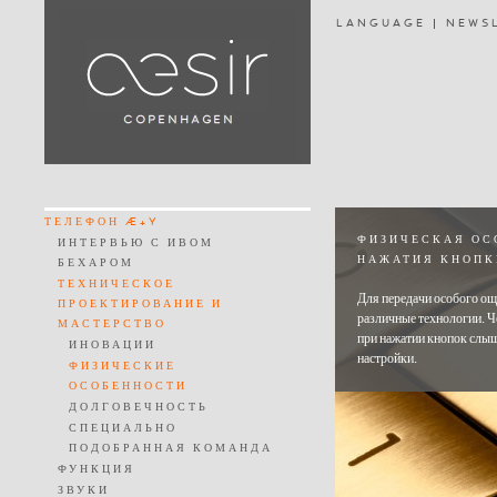
LANGUAGE
NEWS
ТЕЛЕФОН Æ+Y
ФИЗИЧЕСКАЯ ОС
ИНТЕРВЬЮ С ИВОМ
НАЖАТИЯ КНОПК
БЕХАРОМ
ТЕХНИЧЕСКОЕ
Для передачи особого о
ПРОЕКТИРОВАНИЕ И
различные технологии. Ч
МАСТЕРСТВО
при нажатии кнопок слыш
ИНОВАЦИИ
настройки.
ФИЗИЧЕСКИЕ
ОСОБЕННОСТИ
ДОЛГОВЕЧНОСТЬ
СПЕЦИАЛЬНО
ПОДОБРАННАЯ КОМАНДА
ФУНКЦИЯ
ЗВУКИ